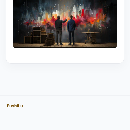
FushiLu
Acerca de FushiLu
Política de Privacidad
Contacta
Términos de Uso
Accesibilidad
Prensa