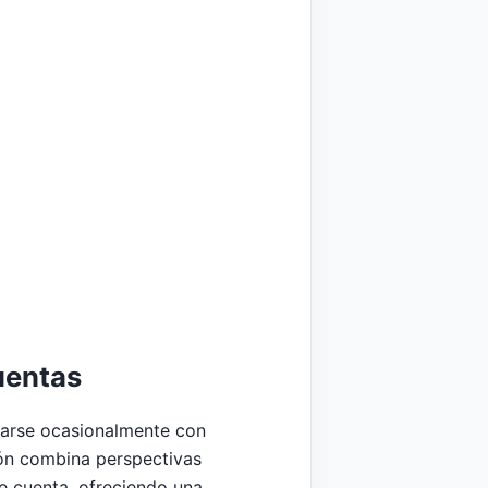
uentas
trarse ocasionalmente con
ión combina perspectivas
e cuenta, ofreciendo una