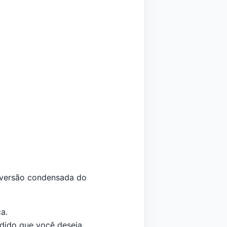
a versão condensada do
a.
edido que você deseja